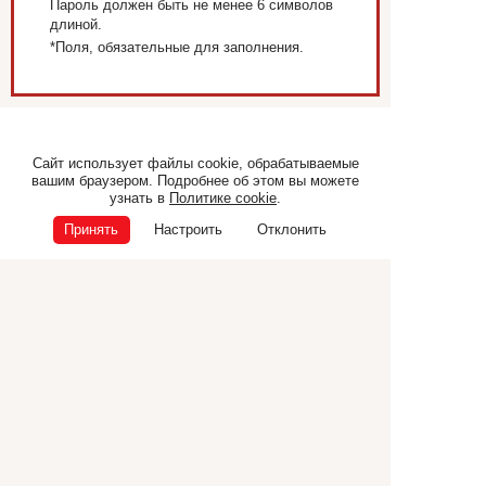
Пароль должен быть не менее 6 символов
длиной.
*
Поля, обязательные для заполнения.
Самоходная техника
Прицепная техника
Сайт использует файлы cookie, обрабатываемые
вашим браузером. Подробнее об этом вы можете
Коммунальная техника
ТЕХНИКА CANCELA
узнать в
Политике cookie
.
Дополнительное
Принять
Настроить
Отклонить
оборудование
© ООО «Э.П.Ф.», 2026
ИНН 6832040165
ОГРН 1026801225681
Политика конфиденциальности
Политика cookie
392000, г. Тамбов, ул. Ипподромная, 25 корпус Г
+7 (4752) 72-55-86