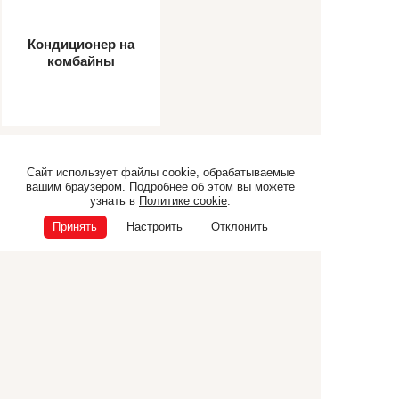
Кондиционер на
комбайны
Самоходная техника
Прицепная техника
Сайт использует файлы cookie, обрабатываемые
вашим браузером. Подробнее об этом вы можете
Коммунальная техника
ТЕХНИКА CANCELA
узнать в
Политике cookie
.
Дополнительное
Принять
Настроить
Отклонить
оборудование
© ООО «Э.П.Ф.», 2026
ИНН 6832040165
ОГРН 1026801225681
Политика конфиденциальности
Политика cookie