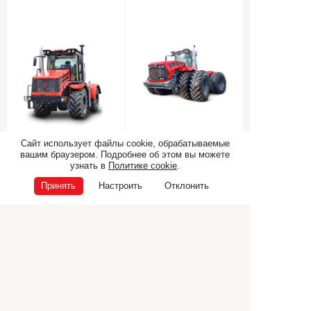
КИРОВЕЦ К-7М
КИРОВЕЦ К-5
Сайт использует файлы cookie, обрабатываемые
СТАНДАРТ
вашим браузером. Подробнее об этом вы можете
узнать в
Политике cookie
.
Принять
Настроить
Отклонить
Самоходная техника
Прицепная техника
Коммунальная техника
ТЕХНИКА CANCELA
Дополнительное
оборудование