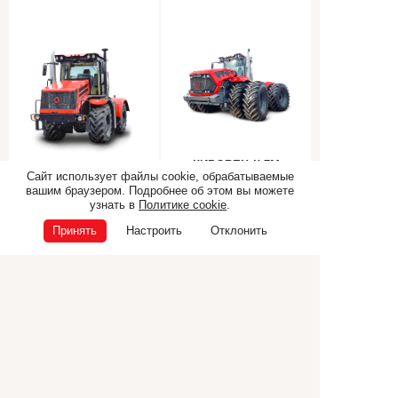
КИРОВЕЦ К-7М
КИРОВЕЦ К-5
Сайт использует файлы cookie, обрабатываемые
СТАНДАРТ
вашим браузером. Подробнее об этом вы можете
узнать в
Политике cookie
.
Принять
Настроить
Отклонить
Самоходная техника
Прицепная техника
Коммунальная техника
ТЕХНИКА CANCELA
Дополнительное
оборудование