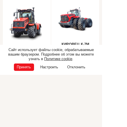
КИРОВЕЦ К-7М
КИРОВЕЦ К-5
СТАНДАРТ
Сайт использует файлы cookie, обрабатываемые
вашим браузером. Подробнее об этом вы можете
узнать в
Политике cookie
.
Принять
Настроить
Отклонить
Самоходная техника
Прицепная техника
Коммунальная техника
ТЕХНИКА CANCELA
Дополнительное
оборудование
© ООО «Э.П.Ф.», 2026