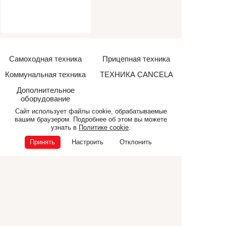
Самоходная техника
Прицепная техника
Коммунальная техника
ТЕХНИКА CANCELA
Дополнительное
оборудование
Сайт использует файлы cookie, обрабатываемые
вашим браузером. Подробнее об этом вы можете
узнать в
Политике cookie
.
© ООО «Э.П.Ф.», 2026
Принять
Настроить
Отклонить
ИНН 6832040165
ОГРН 1026801225681
Политика конфиденциальности
Политика cookie
392000, г. Тамбов, ул. Ипподромная, 25 корпус Г
+7 (4752) 72-55-86
Написать нам