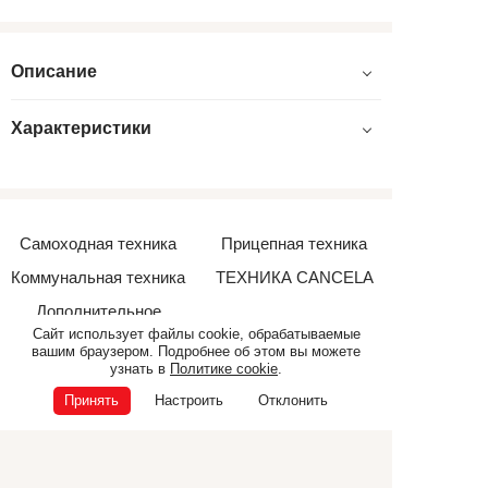
Описание
Характеристики
Самоходная техника
Прицепная техника
Коммунальная техника
ТЕХНИКА CANCELA
Дополнительное
оборудование
Сайт использует файлы cookie, обрабатываемые
вашим браузером. Подробнее об этом вы можете
узнать в
Политике cookie
.
Принять
Настроить
Отклонить
© ООО «Э.П.Ф.», 2026
ИНН 6832040165
ОГРН 1026801225681