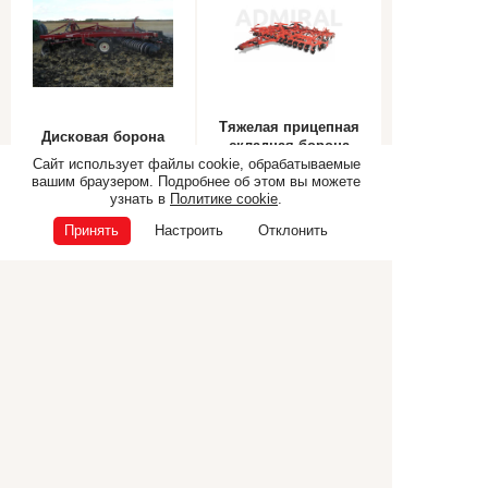
Тяжелая прицепная
Дисковая борона
складная борона
Salford 870
Сайт использует файлы cookie, обрабатываемые
ADMIRAL
вашим браузером. Подробнее об этом вы можете
узнать в
Политике cookie
.
Принять
Настроить
Отклонить
Самоходная техника
Прицепная техника
Коммунальная техника
ТЕХНИКА CANCELA
Дополнительное
оборудование
© ООО «Э.П.Ф.», 2026
ИНН 6832040165
ОГРН 1026801225681