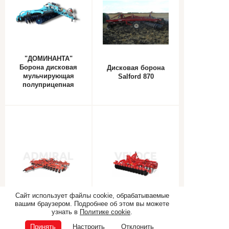
"ДОМИНАНТА"
Борона дисковая
Дисковая борона
мульчирующая
Salford 870
полуприцепная
складная
Сайт использует файлы cookie, обрабатываемые
вашим браузером. Подробнее об этом вы можете
Тяжелая прицепная
Фиксированная и
узнать в
Политике cookie
.
складная борона
складная дисковая
ADMIRAL
борона VELOCE
Принять
Настроить
Отклонить