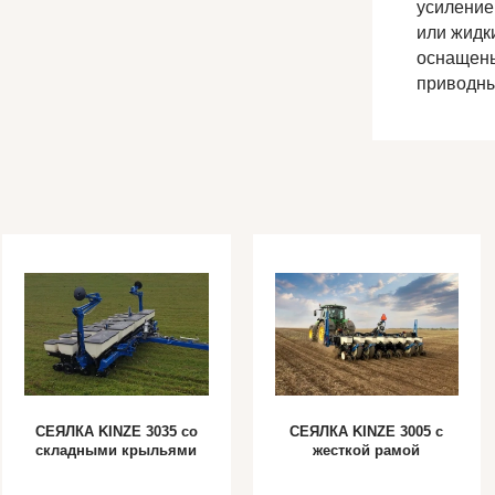
усиление
или жидк
оснащены
приводны
СЕЯЛКА KINZE 3035 cо
СЕЯЛКА KINZE 3005 с
складными крыльями
жесткой рамой