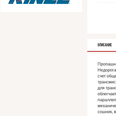
ОПИСАНИЕ
Пропашна
Недорога
счет общ
трансмис
для тран
облегчае
параллел
механиче
сошник, 