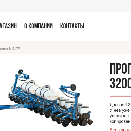
МАГАЗИН
О КОМПАНИИ
КОНТАКТЫ
ялки KINZE
ПРО
320
Данная 12
У нее уже 
увеличен.
копирован
Все харак