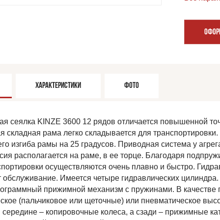
ОФОР
ХАРАКТЕРИСТИКИ
ФОТО
я сеялка KINZE 3600 12 рядов отличается повышенной то
я складная рама легко складывается для транспортировки.
его изгиба рамы на 25 градусов. Приводная система у агрег
сия располагается на раме, в ее торце. Благодаря подпру
спортировки осуществляются очень плавно и быстро. Гидр
т обслуживание. Имеется четыре гидравлических цилиндра.
ограммный прижимной механизм с пружинами. В качестве 
ское (пальчиковое или щеточные) или пневматическое высо
в середине – копировочные колеса, а сзади – прижимные к