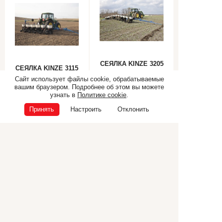
СЕЯЛКА KINZE 3205
СЕЯЛКА KINZE 3115
cо складными
навесная
Сайт использует файлы cookie, обрабатываемые
крыльями
вашим браузером. Подробнее об этом вы можете
узнать в
Политике cookie
.
Принять
Настроить
Отклонить
Самоходная техника
Прицепная техника
Коммунальная техника
ТЕХНИКА CANCELA
Дополнительное
оборудование
© ООО «Э.П.Ф.», 2026
ИНН 6832040165