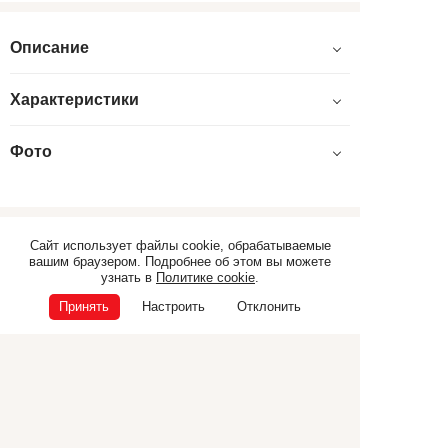
Описание
Характеристики
Фото
Сайт использует файлы cookie, обрабатываемые
Самоходная техника
Прицепная техника
вашим браузером. Подробнее об этом вы можете
узнать в
Политике cookie
.
Коммунальная техника
ТЕХНИКА CANCELA
Принять
Настроить
Отклонить
Дополнительное
оборудование
© ООО «Э.П.Ф.», 2026
ИНН 6832040165