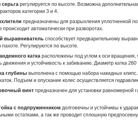
 серьга
регулируется по высоте. Возможна дополнительна
ракторов категории 3 и 4.
хлители
предназначены для разрыхления уплотненной поч
е происходит автоматически при разворотах.
й выравниватель
способствует предварительному вырав
о пахоте. Регулируются по высоте.
андемного катка
расположены под углом к оси вращения, ч
ь движения и устойчивость к забиванию. Диаметр катка 260
ка глубины
выполнена с помощью набора накидных клипс.
 каток. Подъем и опускание колес осуществляется гидравли
овочный винт
предназначен для установки равномерной г
тойка с подпружинником
долговечны и устойчивы к удара
ьными остатками, а так же проводит сплошную предпосевну