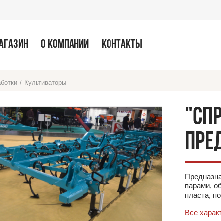
МАГАЗИН
О КОМПАНИИ
КОНТАКТЫ
аботки
/
Культиваторы
"СП
ПРЕ
Предназна
парами, о
пласта, п
Все харак