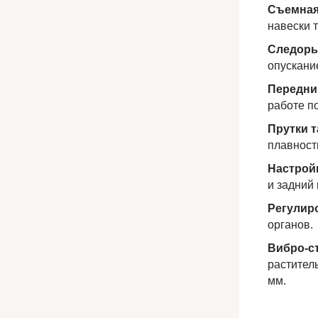
Съемная
навески т
Следоры
опускани
Передни
работе п
Прутки т
плавност
Настрой
и задний
Регулир
органов.
Вибро-с
растител
мм.