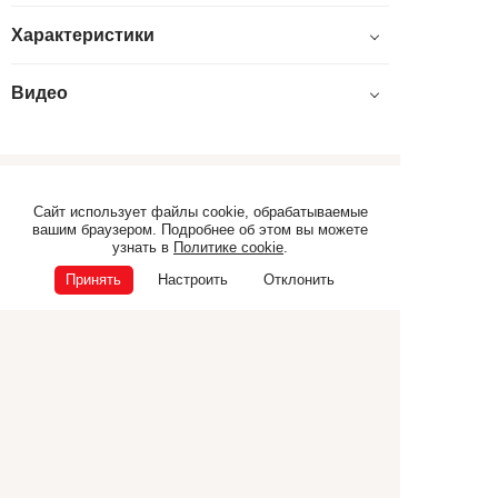
Характеристики
Видео
Самоходная техника
Прицепная техника
Сайт использует файлы cookie, обрабатываемые
вашим браузером. Подробнее об этом вы можете
Коммунальная техника
ТЕХНИКА CANCELA
узнать в
Политике cookie
.
Дополнительное
Принять
Настроить
Отклонить
оборудование
© ООО «Э.П.Ф.», 2026
ИНН 6832040165
ОГРН 1026801225681
Политика конфиденциальности
Политика cookie