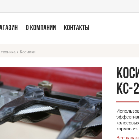
МАГАЗИН
О КОМПАНИИ
КОНТАКТЫ
 техника
/
Косилки
КОС
КС-
Использо
эффективн
колосовых
кормов из 
Все харак