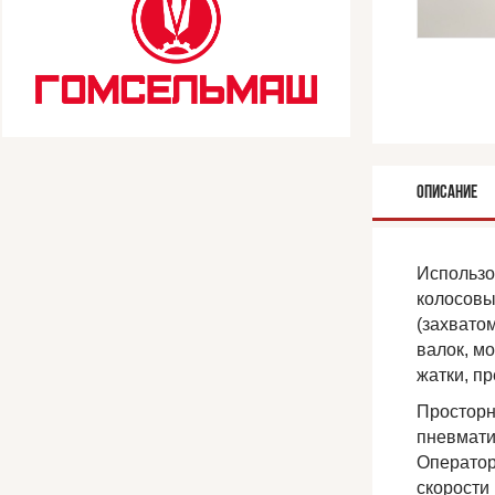
ОПИСАНИЕ
Использо
колосовы
(захвато
валок, м
жатки, п
Просторн
пневмати
Оператор
скорости