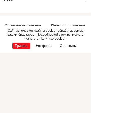
Самоходная техника
Прицепная техника
Сайт использует файлы cookie, обрабатываемые
Коммунальная техника
ТЕХНИКА CANCELA
вашим браузером. Подробнее об этом вы можете
узнать в
Политике cookie
.
Дополнительное
оборудование
Принять
Настроить
Отклонить
© ООО «Э.П.Ф.», 2026
ИНН 6832040165
ОГРН 1026801225681
Политика конфиденциальности
Политика cookie
392000, г. Тамбов, ул. Ипподромная, 25 корпус Г
+7 (4752) 72-55-86
Написать нам