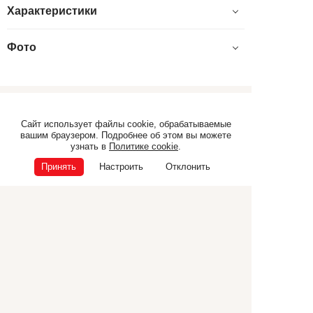
Характеристики
Фото
Самоходная техника
Прицепная техника
Сайт использует файлы cookie, обрабатываемые
вашим браузером. Подробнее об этом вы можете
Коммунальная техника
ТЕХНИКА CANCELA
узнать в
Политике cookie
.
Дополнительное
Принять
Настроить
Отклонить
оборудование
© ООО «Э.П.Ф.», 2026
ИНН 6832040165
ОГРН 1026801225681
Политика конфиденциальности
Политика cookie