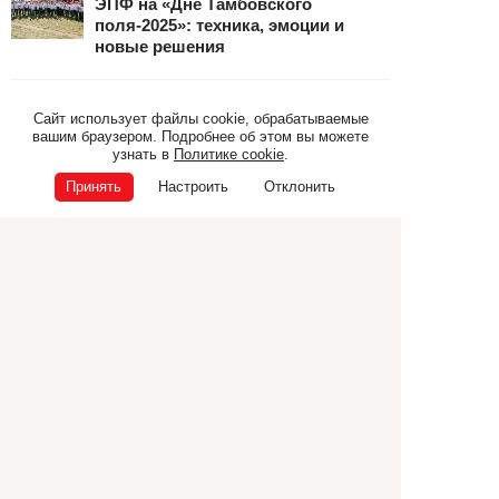
ЭПФ на «Дне Тамбовского
поля-2025»: техника, эмоции и
новые решения
14 июля 2025
Сайт использует файлы cookie, обрабатываемые
вашим браузером. Подробнее об этом вы можете
ЭПФ приняла участие в областном
узнать в
Политике cookie
.
агрономическом семинаре по
сортоиспытанию в Тамбовской
Принять
Настроить
Отклонить
области
1 июня 2025
«Кировец» — ваш выбор в
конкурсе «Лучшая
сельскохозяйственная машина
2025 года»!
Самоходная техника
Прицепная техника
Коммунальная техника
ТЕХНИКА CANCELA