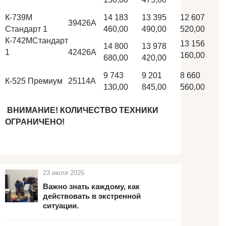
К-739М
14 183
13 395
12 607
39426А
Стандарт 1
460,00
490,00
520,00
К-742МСтандарт
13 156
14 800
13 978
1
42426А
160,00
680,00
420,00
9 743
9 201
8 660
К-525 Премиум
25114А
130,00
845,00
560,00
ВНИМАНИЕ! КОЛИЧЕСТВО ТЕХНИКИ
ОГРАНИЧЕНО!
23 июля 2026
Важно знать каждому, как
действовать в экстренной
ситуации.