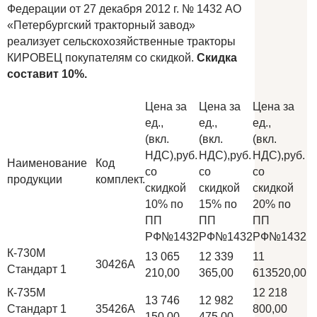
Федерации от 27 декабря 2012 г. № 1432 АО
«Петербургский тракторный завод»
реализует сельскохозяйственные тракторы
КИРОВЕЦ покупателям со скидкой.
Скидка
составит 10%.
Цена за
Цена за
Цена за
ед.,
ед.,
ед.,
(вкл.
(вкл.
(вкл.
НДС),руб.
НДС),руб.
НДС),руб.
Наименование
Код
со
со
со
продукции
комплект.
скидкой
скидкой
скидкой
10% по
15% по
20% по
ПП
ПП
ПП
РФ№1432
РФ№1432
РФ№1432
К-730М
13 065
12 339
11
30426А
Стандарт 1
210,00
365,00
613520,00
К-735М
12 218
13 746
12 982
Стандарт 1
35426А
800,00
150,00
475,00