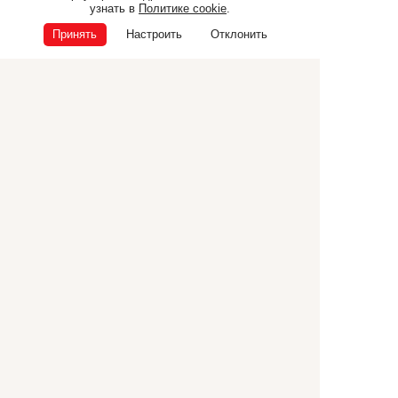
узнать в
Политике cookie
.
Принять
Настроить
Отклонить
1
2
Самоходная техника
Прицепная техника
Коммунальная техника
ТЕХНИКА CANCELA
Дополнительное
оборудование
© ООО «Э.П.Ф.», 2026
ИНН 6832040165
ОГРН 1026801225681
Политика конфиденциальности
Политика cookie
392000, г. Тамбов, ул. Ипподромная, 25 корпус Г
+7 (4752) 72-55-86