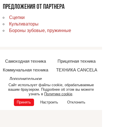
ПРЕДЛОЖЕНИЯ ОТ ПАРТНЕРА
Сцепки
Культиваторы
Бороны зубовые, пружинные
Самоходная техника
Прицепная техника
Коммунальная техника
ТЕХНИКА CANCELA
Дополнительное
оборудование
Сайт использует файлы cookie, обрабатываемые
вашим браузером. Подробнее об этом вы можете
узнать в
Политике cookie
.
Принять
Настроить
Отклонить
© ООО «Э.П.Ф.», 2026
ИНН 6832040165
ОГРН 1026801225681
Политика конфиденциальности