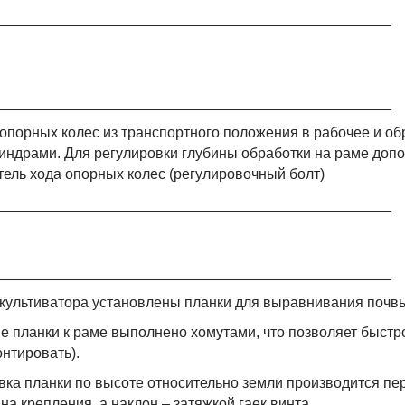
_________________________________________________
_________________________________________________
опорных колес из транспортного положения в рабочее и об
индрами. Для регулировки глубины обработки на раме доп
тель хода опорных колес (регулировочный болт)
_________________________________________________
_________________________________________________
культиватора установлены планки для выравнивания почв
е планки к раме выполнено хомутами, что позволяет быстро
онтировать).
вка планки по высоте относительно земли производится пе
а крепления, а наклон – затяжкой гаек винта.