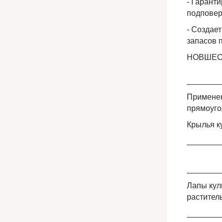
- Гарант
подповер
- Создае
запасов 
НОВШЕС
_______
Применен
прямоуго
Крылья к
_______
_______
Лапы кул
растител
_______