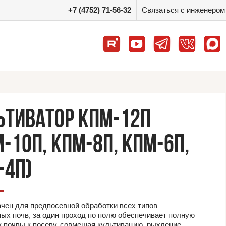
+7 (4752) 71-56-32
Связаться с инженером
ЬТИВАТОР КПМ-12П
-10П, КПМ-8П, КПМ-6П,
-4П)
чен для предпосевной обработки всех типов
ых почв, за один проход по полю обеспечивает полную
у почвы к посеву, совмещая культивацию, рыхление,