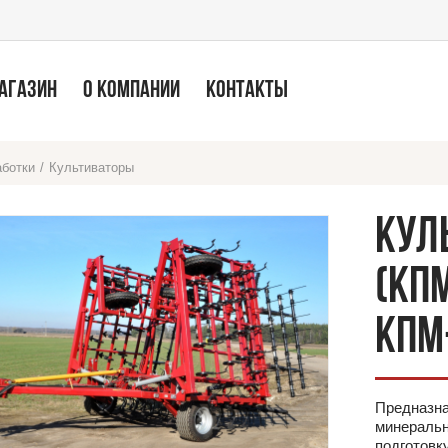
МАГАЗИН
О КОМПАНИИ
КОНТАКТЫ
аботки
/
Культиваторы
КУЛ
(КПМ
КПМ
Предназна
минеральн
подготовк