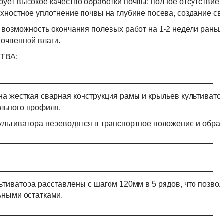
ирует высокое качество обработки почвы: полное отсутстви
хностное уплотнение почвы на глубине посева, создание с
т возможность окончания полевых работ на 1-2 недели рань
почвенной влаги.
ТВА:
_________________________________________________
а жесткая сварная конструкция рамы и крыльев культиватор
льного профиля.
ультиватора переводятся в транспортное положение и обр
_________________________________________________
_________________________________________________
ьтиватора расставлены с шагом 120мм в 5 рядов, что позв
ьными остатками.
_________________________________________________