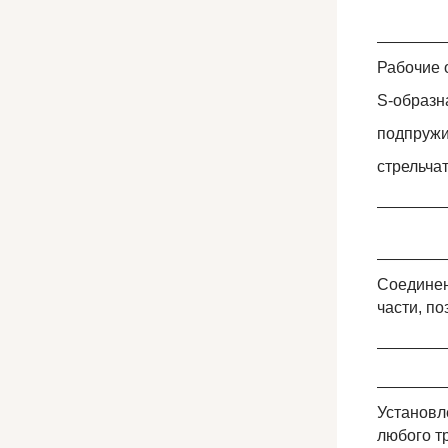
_______
Рабочие 
S-образн
подпружи
стрельча
_______
_______
Соединен
части, п
_______
_______
Установл
любого т