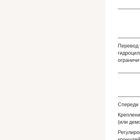
_______
_______
Перевод 
гидроцил
ограничи
_______
_______
Спереди 
Креплени
(или дем
Регулиро
кронштейн