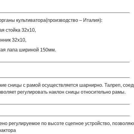
_________________________________________________
органы культиватора(производство – Италия):
ая стойка 32х10,
нник 32х10,
тая лапа шириной 150мм.
_________________________________________________
_________________________________________________
ие сницы с рамой осуществляется шарнирно. Талреп, соед
озволяет регулировать наклон сницы относительно рамы.
_________________________________________________
_________________________________________________
ено регулируемое по высоте сцепное устройство, позволяю
рактора