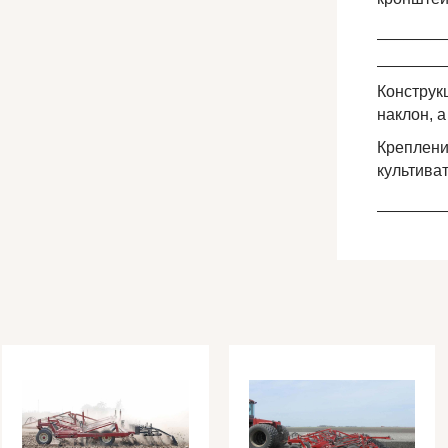
_______
_______
Конструк
наклон, а
Креплени
культива
_______