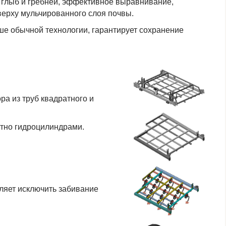
е глыб и гребней, эффективное выравнивание,
верху мульчированного слоя почвы.
ше обычной технологии, гарантирует сохранение
а из труб квадратного и
атно гидроцилиндрами.
оляет исключить забивание