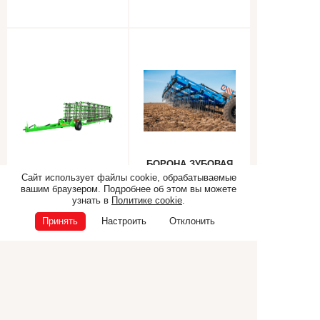
БОРОНА ЗУБОВАЯ
ГИДРОФИЦИРОВАННАЯ
Сайт использует файлы cookie, обрабатываемые
Борона «КАМА»
ТЯЖЕЛАЯ ПОБЕДА
вашим браузером. Подробнее об этом вы можете
БЗГТ-9 (БЗГТ-15,
узнать в
Политике cookie
.
БЗГТ-19, БЗГТ-21,
Принять
Настроить
Отклонить
БЗГТ-25)
Самоходная техника
Прицепная техника
Коммунальная техника
ТЕХНИКА CANCELA
Дополнительное