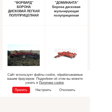
"ФОРВАРД"
"ДОМИНАНТА"
БОРОНА
Борона дисковая
ДИСКОВАЯ ЛЕГКАЯ
мульчирующая
ПОЛУПРИЦЕПНАЯ
полуприцепная
СКЛАДНАЯ
складная
Сайт использует файлы cookie, обрабатываемые
Тяжелая прицепная
Дисковая борона
вашим браузером. Подробнее об этом вы можете
складная борона
Salford 870
узнать в
Политике cookie
.
ADMIRAL
Принять
Настроить
Отклонить
Самоходная техника
Прицепная техника