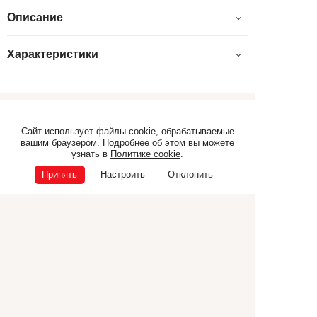
Описание
Характеристики
Самоходная техника
Прицепная техника
Сайт использует файлы cookie, обрабатываемые
вашим браузером. Подробнее об этом вы можете
Коммунальная техника
ТЕХНИКА CANCELA
узнать в
Политике cookie
.
Дополнительное
Принять
Настроить
Отклонить
оборудование
© ООО «Э.П.Ф.», 2026
ИНН 6832040165
ОГРН 1026801225681
Политика конфиденциальности
Политика cookie