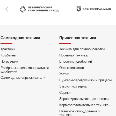
Самоходная техника
Прицепная техника
Тракторы
Техника для почвообработки
Комбайны
Посевная техника
Погрузчики
Внесение удобрений
Разбрасыватель минеральных
Опрыскиватели
удобрений
Жатки
Самоходные опрыскиватели
Бункеры-перегрузчики и прицепы
Загрузчики зерна
Сцепки
Зерно­обрабатываю­щая техника
Кормо­заготовитель­ная техника
Навесное оборудование и
техника